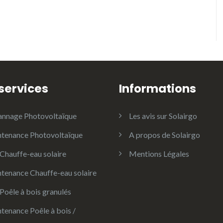
services
Informations
nnage Photovoltaïque
Les avis sur Solairgo
tenance Photovoltaïque
A propos de Solairgo
Chauffe-eau solaire
Mentions Légales
tenance Chauffe-eau solaire
Poêle à bois granulés
tenance Poêle à bois /