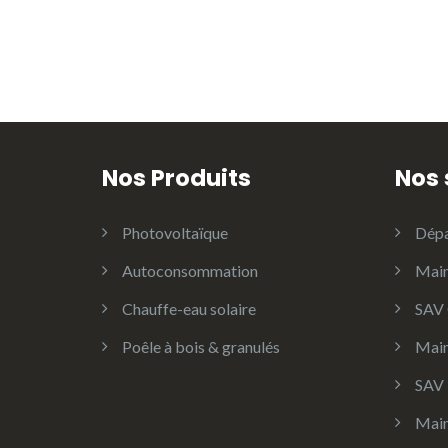
Nos Produits
Nos 
Photovoltaïque
Dépa
Autoconsommation
Main
Chauffe-eau solaire
SAV 
Poêle à bois & granulés
Main
SAV 
Main