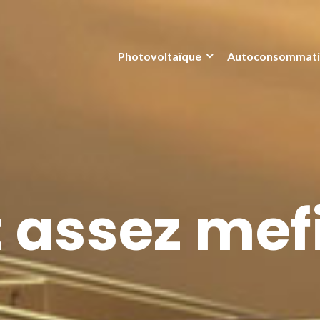
Photovoltaïque
Autoconsommat
t assez mef